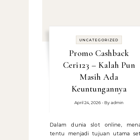
UNCATEGORIZED
Promo Cashback
Ceri123 – Kalah Pun
Masih Ada
Keuntungannya
April 24, 2026
- By
admin
Dalam dunia slot online, menang
tentu menjadi tujuan utama set