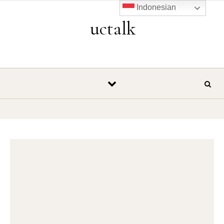
Skip to content
Indonesian
uctalk