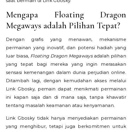
saat bermain di Link Gbosky.
Mengapa Floating Dragon
Megaways adalah Pilihan Tepat?
Dengan grafis yang menawan, mekanisme
permainan yang inovatif, dan potensi hadiah yang
luar biasa,
Floating Dragon Megaways
adalah pilihan
yang tepat bagi mereka yang ingin merasakan
sensasi kemenangan dalam dunia perjudian online.
Ditambah lagi, dengan kemudahan akses melalui
Link Gbosky, pemain dapat menikmati permainan
ini kapan saja dan di mana saja, tanpa khawatir
tentang masalah keamanan atau kenyamanan.
Link Gbosky tidak hanya menyediakan permainan
yang menghibur, tetapi juga berkomitmen untuk