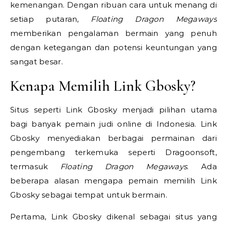
kemenangan. Dengan ribuan cara untuk menang di
setiap putaran,
Floating Dragon Megaways
memberikan pengalaman bermain yang penuh
dengan ketegangan dan potensi keuntungan yang
sangat besar.
Kenapa Memilih Link Gbosky?
Situs seperti Link Gbosky menjadi pilihan utama
bagi banyak pemain judi online di Indonesia. Link
Gbosky menyediakan berbagai permainan dari
pengembang terkemuka seperti Dragoonsoft,
termasuk
Floating Dragon Megaways
. Ada
beberapa alasan mengapa pemain memilih Link
Gbosky sebagai tempat untuk bermain.
Pertama, Link Gbosky dikenal sebagai situs yang