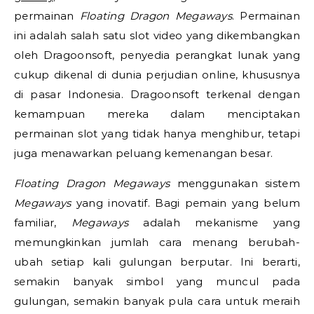
permainan
Floating Dragon Megaways
. Permainan
ini adalah salah satu slot video yang dikembangkan
oleh Dragoonsoft, penyedia perangkat lunak yang
cukup dikenal di dunia perjudian online, khususnya
di pasar Indonesia. Dragoonsoft terkenal dengan
kemampuan mereka dalam menciptakan
permainan slot yang tidak hanya menghibur, tetapi
juga menawarkan peluang kemenangan besar.
Floating Dragon Megaways
menggunakan sistem
Megaways
yang inovatif. Bagi pemain yang belum
familiar,
Megaways
adalah mekanisme yang
memungkinkan jumlah cara menang berubah-
ubah setiap kali gulungan berputar. Ini berarti,
semakin banyak simbol yang muncul pada
gulungan, semakin banyak pula cara untuk meraih