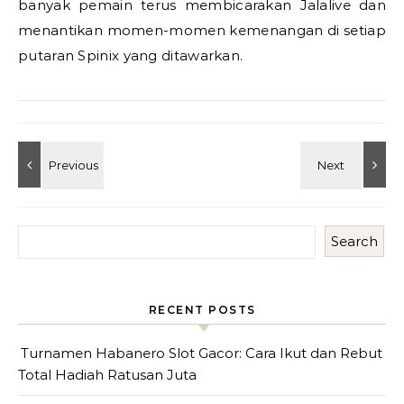
banyak pemain terus membicarakan Jalalive dan
menantikan momen-momen kemenangan di setiap
putaran Spinix yang ditawarkan.
Search
RECENT POSTS
Turnamen Habanero Slot Gacor: Cara Ikut dan Rebut
Total Hadiah Ratusan Juta