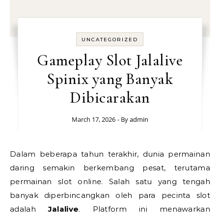
UNCATEGORIZED
Gameplay Slot Jalalive
Spinix yang Banyak
Dibicarakan
March 17, 2026
- By
admin
Dalam beberapa tahun terakhir, dunia permainan
daring semakin berkembang pesat, terutama
permainan slot online. Salah satu yang tengah
banyak diperbincangkan oleh para pecinta slot
adalah
Jalalive
. Platform ini menawarkan