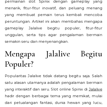
permainan slot Spinix dengan gameplay yang
menarik, fitur-fitur inovatif, dan peluang menang
yang membuat pemain terus kembali mencoba
peruntungan. Artikel ini akan membahas mengapa
gameplay Jalalive begitu populer, fitur-fitur
unggulan, serta tips agar pengalaman bermain
semakin seru dan menyenangkan.
Mengapa Jalalive Begitu
Populer?
Popularitas Jalalive tidak datang begitu saja. Salah
satu alasan utamanya adalah pengalaman bermain
yang interaktif dan seru. Slot online Spinix di
Jalalive
hadir dengan berbagai tema yang memikat, mulai
dari petualangan fantasi, dunia hewan yang lucu,