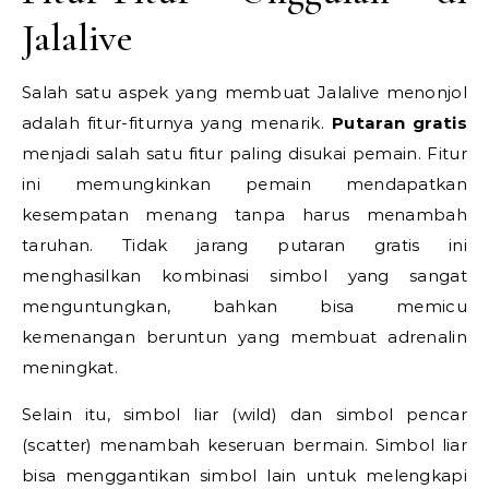
Jalalive
Salah satu aspek yang membuat Jalalive menonjol
adalah fitur-fiturnya yang menarik.
Putaran gratis
menjadi salah satu fitur paling disukai pemain. Fitur
ini memungkinkan pemain mendapatkan
kesempatan menang tanpa harus menambah
taruhan. Tidak jarang putaran gratis ini
menghasilkan kombinasi simbol yang sangat
menguntungkan, bahkan bisa memicu
kemenangan beruntun yang membuat adrenalin
meningkat.
Selain itu, simbol liar (wild) dan simbol pencar
(scatter) menambah keseruan bermain. Simbol liar
bisa menggantikan simbol lain untuk melengkapi