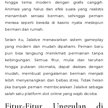
hingga tema modern dengan grafis canggih.
Animasi yang halus dan efek suara yang realistis
menambah sensasi bermain, sehingga pemain
merasa seperti berada di kasino nyata meskipun
bermain dari rumah.
Selain itu, Jalalive menawarkan sistem gameplay
yang modern dan mudah dipahami. Pemain baru
pun bisa langsung menikmati permainan tanpa
kebingungan. Semua fitur, mulai dari taruhan
hingga putaran otomatis, dapat diakses dengan
mudah, membuat pengalaman bermain menjadi
lebih menyenangkan dan bebas stres. Tidak heran
jika banyak pemain membicarakan Jalalive sebagai
salah satu platform slot online yang wajib dicoba.
Fitur-Fitur Unggulan di