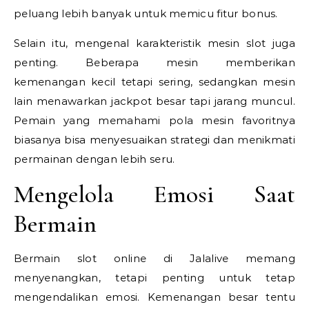
peluang lebih banyak untuk memicu fitur bonus.
Selain itu, mengenal karakteristik mesin slot juga
penting. Beberapa mesin memberikan
kemenangan kecil tetapi sering, sedangkan mesin
lain menawarkan jackpot besar tapi jarang muncul.
Pemain yang memahami pola mesin favoritnya
biasanya bisa menyesuaikan strategi dan menikmati
permainan dengan lebih seru.
Mengelola Emosi Saat
Bermain
Bermain slot online di Jalalive memang
menyenangkan, tetapi penting untuk tetap
mengendalikan emosi. Kemenangan besar tentu