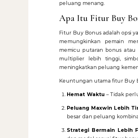
peluang menang.
Apa Itu Fitur Buy Bo
Fitur Buy Bonus adalah opsi y
memungkinkan pemain mem
memicu putaran bonus atau fr
multiplier lebih tinggi, s
meningkatkan peluang kemen
Keuntungan utama fitur Buy 
Hemat Waktu
– Tidak per
Peluang Maxwin Lebih Ti
besar dan peluang kombinasi
Strategi Bermain Lebih F