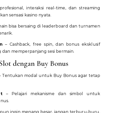
rofesional, interaksi real-time, dan streaming
kan sensasi kasino nyata.
ain bisa bersaing di leaderboard dan turnamen
narik.
n
– Cashback, free spin, dan bonus eksklusif
dan memperpanjang sesi bermain.
Slot dengan Buy Bonus
 Tentukan modal untuk Buy Bonus agar tetap
t
– Pelajari mekanisme dan simbol untuk
nus.
pun ingin menang besar, jangan terburu-buru.