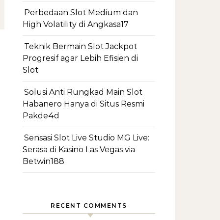
Perbedaan Slot Medium dan
High Volatility di Angkasa17
Teknik Bermain Slot Jackpot
Progresif agar Lebih Efisien di
Slot
Solusi Anti Rungkad Main Slot
Habanero Hanya di Situs Resmi
Pakde4d
Sensasi Slot Live Studio MG Live:
Serasa di Kasino Las Vegas via
Betwin188
RECENT COMMENTS