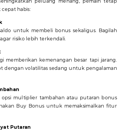
meningkatkan peluang menang, pemain tetap
 cepat habis:
k
aldo untuk membeli bonus sekaligus. Bagilah
gar risiko lebih terkendali.
t
nggi memberikan kemenangan besar tapi jarang.
slot dengan volatilitas sedang untuk pengalaman
ambahan
opsi multiplier tambahan atau putaran bonus
Gunakan Buy Bonus untuk memaksimalkan fitur
ayat Putaran