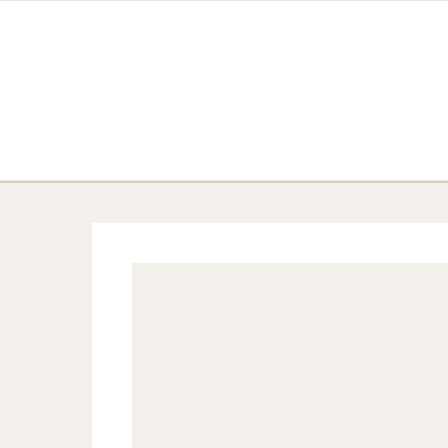
Skip to content