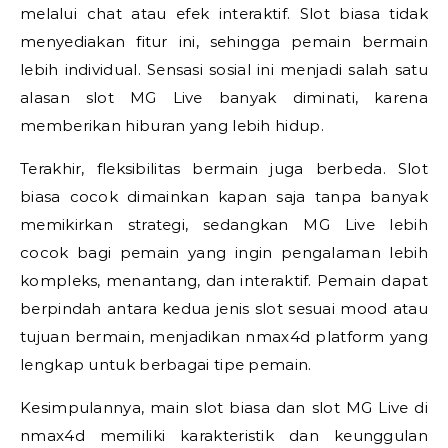
melalui chat atau efek interaktif. Slot biasa tidak
menyediakan fitur ini, sehingga pemain bermain
lebih individual. Sensasi sosial ini menjadi salah satu
alasan slot MG Live banyak diminati, karena
memberikan hiburan yang lebih hidup.
Terakhir, fleksibilitas bermain juga berbeda. Slot
biasa cocok dimainkan kapan saja tanpa banyak
memikirkan strategi, sedangkan MG Live lebih
cocok bagi pemain yang ingin pengalaman lebih
kompleks, menantang, dan interaktif. Pemain dapat
berpindah antara kedua jenis slot sesuai mood atau
tujuan bermain, menjadikan nmax4d platform yang
lengkap untuk berbagai tipe pemain.
Kesimpulannya, main slot biasa dan slot MG Live di
nmax4d memiliki karakteristik dan keunggulan