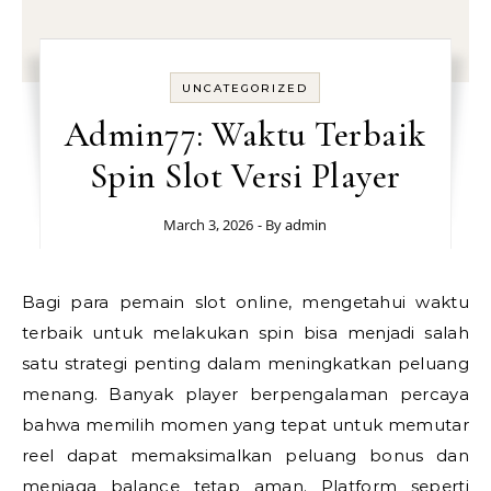
UNCATEGORIZED
Admin77: Waktu Terbaik
Spin Slot Versi Player
March 3, 2026
- By
admin
Bagi para pemain slot online, mengetahui waktu
terbaik untuk melakukan spin bisa menjadi salah
satu strategi penting dalam meningkatkan peluang
menang. Banyak player berpengalaman percaya
bahwa memilih momen yang tepat untuk memutar
reel dapat memaksimalkan peluang bonus dan
menjaga balance tetap aman. Platform seperti