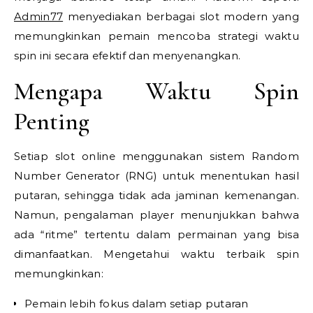
Admin77
menyediakan berbagai slot modern yang
memungkinkan pemain mencoba strategi waktu
spin ini secara efektif dan menyenangkan.
Mengapa Waktu Spin
Penting
Setiap slot online menggunakan sistem Random
Number Generator (RNG) untuk menentukan hasil
putaran, sehingga tidak ada jaminan kemenangan.
Namun, pengalaman player menunjukkan bahwa
ada “ritme” tertentu dalam permainan yang bisa
dimanfaatkan. Mengetahui waktu terbaik spin
memungkinkan:
Pemain lebih fokus dalam setiap putaran