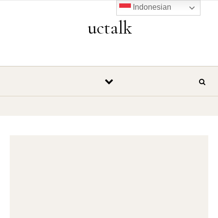
Skip to content
Indonesian
uctalk