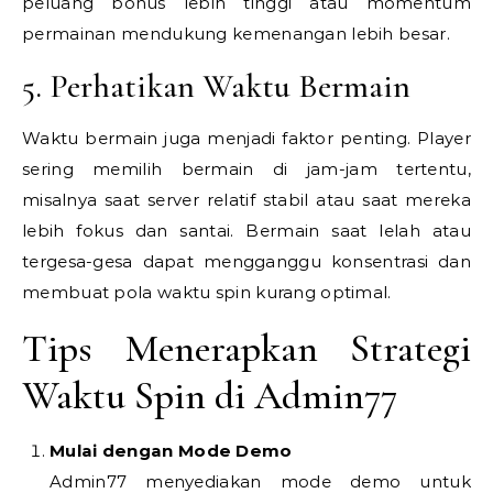
peluang bonus lebih tinggi atau momentum
permainan mendukung kemenangan lebih besar.
5. Perhatikan Waktu Bermain
Waktu bermain juga menjadi faktor penting. Player
sering memilih bermain di jam-jam tertentu,
misalnya saat server relatif stabil atau saat mereka
lebih fokus dan santai. Bermain saat lelah atau
tergesa-gesa dapat mengganggu konsentrasi dan
membuat pola waktu spin kurang optimal.
Tips Menerapkan Strategi
Waktu Spin di Admin77
Mulai dengan Mode Demo
Admin77 menyediakan mode demo untuk