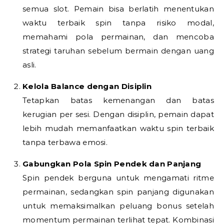
semua slot. Pemain bisa berlatih menentukan
waktu terbaik spin tanpa risiko modal,
memahami pola permainan, dan mencoba
strategi taruhan sebelum bermain dengan uang
asli.
Kelola Balance dengan Disiplin
Tetapkan batas kemenangan dan batas
kerugian per sesi. Dengan disiplin, pemain dapat
lebih mudah memanfaatkan waktu spin terbaik
tanpa terbawa emosi.
Gabungkan Pola Spin Pendek dan Panjang
Spin pendek berguna untuk mengamati ritme
permainan, sedangkan spin panjang digunakan
untuk memaksimalkan peluang bonus setelah
momentum permainan terlihat tepat. Kombinasi