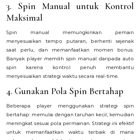
3. Spin Manual untuk Kontrol
Maksimal
Spin manual memungkinkan pemain
menyesuaikan tempo putaran, berhenti sejenak
saat perlu, dan memanfaatkan momen bonus.
Banyak player memilih spin manual daripada auto
spin karena kontrol penuh membantu
menyesuaikan strategi waktu secara real-time.
4. Gunakan Pola Spin Bertahap
Beberapa player menggunakan strategi spin
bertahap: memulai dengan taruhan kecil, kemudian
meningkat sesuai pola permainan. Strategi ini efektif
untuk memanfaatkan waktu terbaik di mana