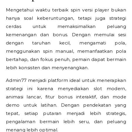
Mengetahui waktu terbaik spin versi player bukan
hanya soal keberuntungan, tetapi juga strategi
cerdas untuk memaksimalkan peluang
kemenangan dan bonus. Dengan memulai sesi
dengan taruhan kecil, mengamati pola,
menggunakan spin manual, memanfaatkan pola
bertahap, dan fokus penuh, pemain dapat bermain
lebih konsisten dan menyenangkan.
Admin77 menjadi platform ideal untuk menerapkan
strategi ini karena menyediakan slot modern,
animasi lancar, fitur bonus interaktif, dan mode
demo untuk latihan. Dengan pendekatan yang
tepat, setiap putaran menjadi lebih strategis,
pengalaman bermain lebih seru, dan peluang
menang lebih optimal.