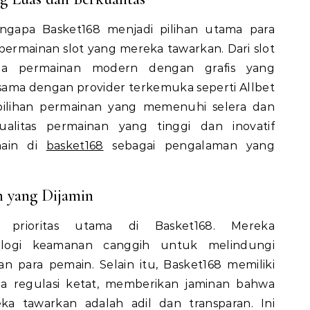
ngapa Basket168 menjadi pilihan utama para
permainan slot yang mereka tawarkan. Dari slot
gga permainan modern dengan grafis yang
ama dengan provider terkemuka seperti Allbet
pilihan permainan yang memenuhi selera dan
ualitas permainan yang tinggi dan inovatif
main di
basket168
sebagai pengalaman yang
 yang Dijamin
 prioritas utama di Basket168. Mereka
ologi keamanan canggih untuk melindungi
n para pemain. Selain itu, Basket168 memiliki
da regulasi ketat, memberikan jaminan bahwa
a tawarkan adalah adil dan transparan. Ini