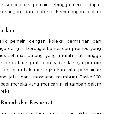
an kepada para pemain, sehingga mereka dapat
esenangan dan potensi kemenangan dalam
iurkan
arik pemain dengan koleksi permainan dan
juga dengan berbagai bonus dan promosi yang
nus selamat datang yang murah hati hingga
kan putaran gratis dan hadiah lainnya, pemain
an ini untuk meningkatkan nilai permainan
ang jelas dan transparan membuat Basket168
 bagi mereka yang mencari nilai tambah dalam
reka.
 Ramah dan Responsif
ncar dan intuitif juga merupakan faktor yang