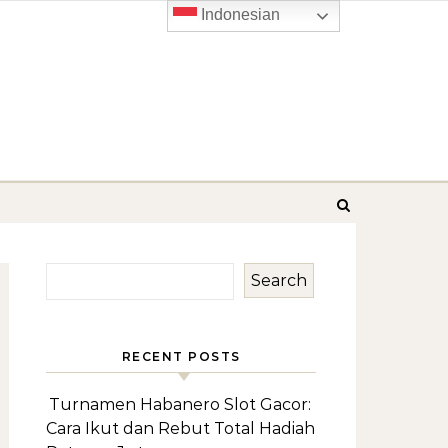
Indonesian
Search
RECENT POSTS
Turnamen Habanero Slot Gacor:
Cara Ikut dan Rebut Total Hadiah