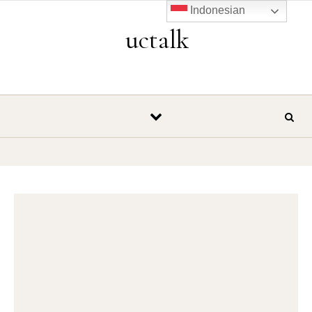
Skip to content
Indonesian
uctalk