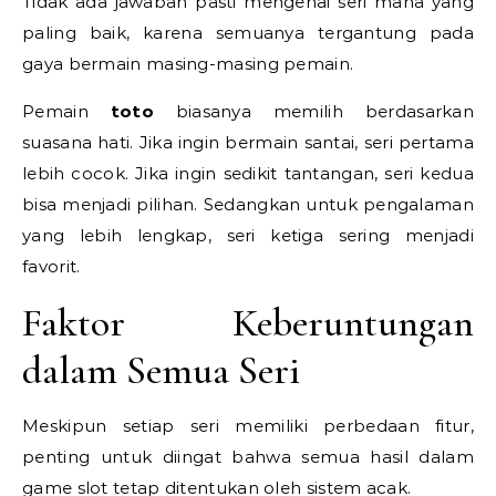
Tidak ada jawaban pasti mengenai seri mana yang
paling baik, karena semuanya tergantung pada
gaya bermain masing-masing pemain.
Pemain
toto
biasanya memilih berdasarkan
suasana hati. Jika ingin bermain santai, seri pertama
lebih cocok. Jika ingin sedikit tantangan, seri kedua
bisa menjadi pilihan. Sedangkan untuk pengalaman
yang lebih lengkap, seri ketiga sering menjadi
favorit.
Faktor Keberuntungan
dalam Semua Seri
Meskipun setiap seri memiliki perbedaan fitur,
penting untuk diingat bahwa semua hasil dalam
game slot tetap ditentukan oleh sistem acak.