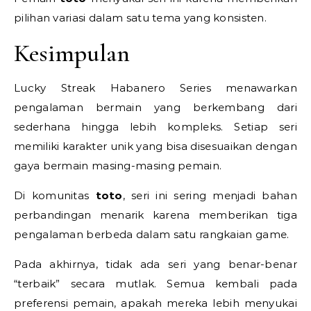
pilihan variasi dalam satu tema yang konsisten.
Kesimpulan
Lucky Streak Habanero Series menawarkan
pengalaman bermain yang berkembang dari
sederhana hingga lebih kompleks. Setiap seri
memiliki karakter unik yang bisa disesuaikan dengan
gaya bermain masing-masing pemain.
Di komunitas
toto
, seri ini sering menjadi bahan
perbandingan menarik karena memberikan tiga
pengalaman berbeda dalam satu rangkaian game.
Pada akhirnya, tidak ada seri yang benar-benar
“terbaik” secara mutlak. Semua kembali pada
preferensi pemain, apakah mereka lebih menyukai