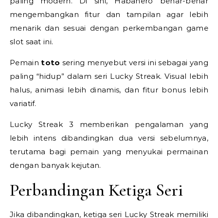
paling modern. Di sini, Habanero benar-benar
mengembangkan fitur dan tampilan agar lebih
menarik dan sesuai dengan perkembangan game
slot saat ini.
Pemain
toto
sering menyebut versi ini sebagai yang
paling “hidup” dalam seri Lucky Streak. Visual lebih
halus, animasi lebih dinamis, dan fitur bonus lebih
variatif.
Lucky Streak 3 memberikan pengalaman yang
lebih intens dibandingkan dua versi sebelumnya,
terutama bagi pemain yang menyukai permainan
dengan banyak kejutan.
Perbandingan Ketiga Seri
Jika dibandingkan, ketiga seri Lucky Streak memiliki