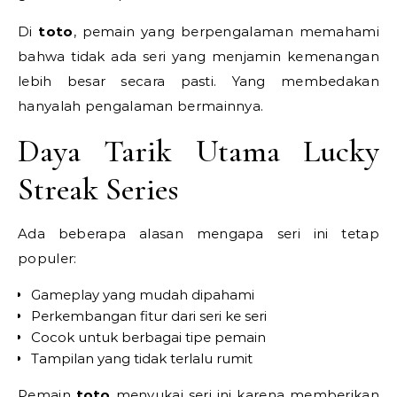
Di
toto
, pemain yang berpengalaman memahami
bahwa tidak ada seri yang menjamin kemenangan
lebih besar secara pasti. Yang membedakan
hanyalah pengalaman bermainnya.
Daya Tarik Utama Lucky
Streak Series
Ada beberapa alasan mengapa seri ini tetap
populer:
Gameplay yang mudah dipahami
Perkembangan fitur dari seri ke seri
Cocok untuk berbagai tipe pemain
Tampilan yang tidak terlalu rumit
Pemain
toto
menyukai seri ini karena memberikan