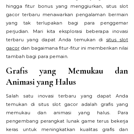
hingga fitur bonus yang menggiurkan, situs slot
gacor terbaru menawarkan pengalaman bermain
yang tak terlupakan bagi para penggemar
perjudian. Mari kita eksplorasi beberapa inovasi
terbaru yang dapat Anda temukan di
situs slot
gacor
dan bagaimana fitur-fitur ini memberikan nilai
tambah bagi para pemain.
Grafis yang Memukau dan
Animasi yang Halus
Salah satu inovasi terbaru yang dapat Anda
temukan di situs slot gacor adalah grafis yang
memukau dan animasi yang halus. Para
pengembang perangkat lunak game terus bekerja
keras untuk meningkatkan kualitas grafis dan