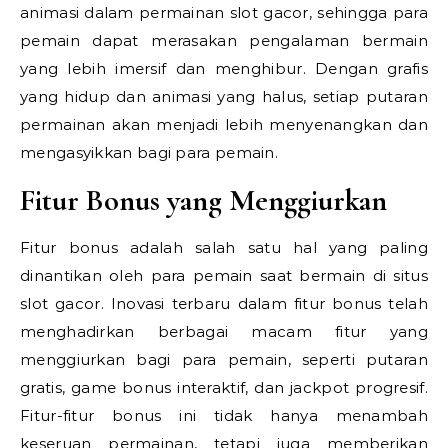
animasi dalam permainan slot gacor, sehingga para
pemain dapat merasakan pengalaman bermain
yang lebih imersif dan menghibur. Dengan grafis
yang hidup dan animasi yang halus, setiap putaran
permainan akan menjadi lebih menyenangkan dan
mengasyikkan bagi para pemain.
Fitur Bonus yang Menggiurkan
Fitur bonus adalah salah satu hal yang paling
dinantikan oleh para pemain saat bermain di situs
slot gacor. Inovasi terbaru dalam fitur bonus telah
menghadirkan berbagai macam fitur yang
menggiurkan bagi para pemain, seperti putaran
gratis, game bonus interaktif, dan jackpot progresif.
Fitur-fitur bonus ini tidak hanya menambah
keseruan permainan, tetapi juga memberikan